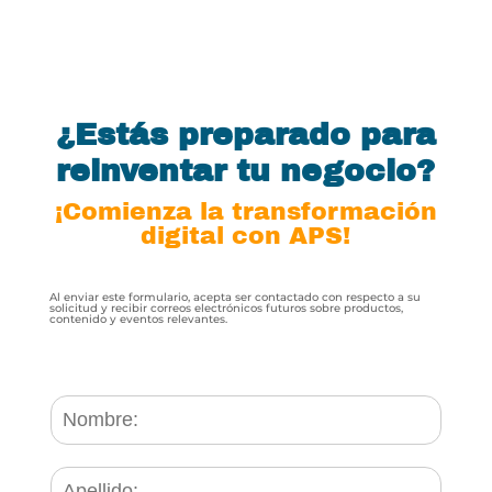
¿Estás preparado para
reinventar tu negocio?
¡Comienza la transformación
digital con APS!
Al enviar este formulario, acepta ser contactado con respecto a su
solicitud y recibir correos electrónicos futuros sobre productos,
contenido y eventos relevantes.
N
a
m
e
L